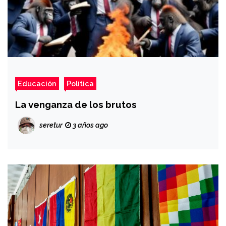
Educación
Política
La venganza de los brutos
seretur
3 años ago