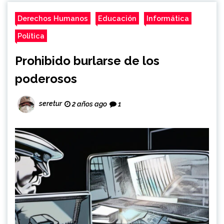
Derechos Humanos
Educación
Informática
Política
Prohibido burlarse de los
poderosos
seretur
2 años ago
1