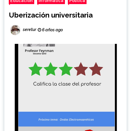
Educación
Informática
Política
Uberización universitaria
seretur
6 años ago